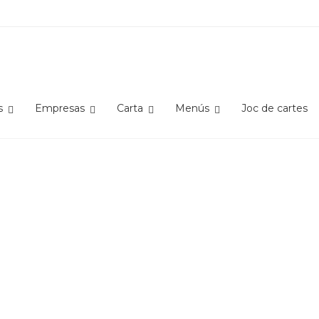
s
Empresas
Carta
Menús
Joc de cartes