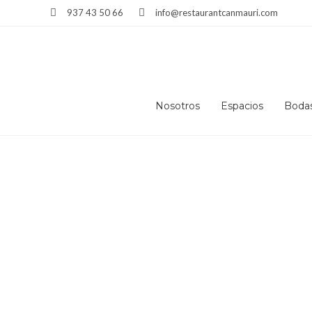
937 43 50 66
info@restaurantcanmauri.com
TAG: RESTURANTE BODAS TERRASSA
Nosotros
Espacios
Boda