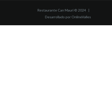
Restaurante Can Mauri © 2024 |
Desarrollado por OnlineValles