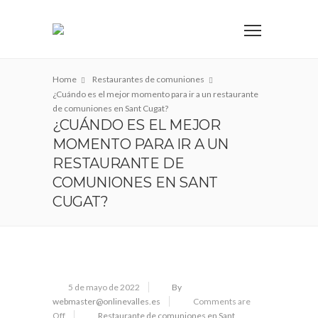
Home
Restaurantes de comuniones
¿Cuándo es el mejor momento para ir a un restaurante
de comuniones en Sant Cugat?
¿CUÁNDO ES EL MEJOR
MOMENTO PARA IR A UN
RESTAURANTE DE
COMUNIONES EN SANT
CUGAT?
5 de mayo de 2022
By
webmaster@onlinevalles.es
Comments are
Off
Restaurante de comuniones en Sant