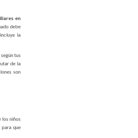
liares en
cuado debe
incluye la
 según tus
utar de la
alones son
 los niños
s para que