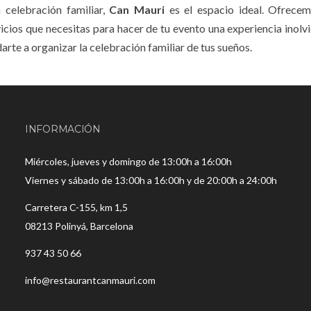
 celebración familiar,
Can Mauri
es el espacio ideal. Ofrece
cios que necesitas para hacer de tu evento una experiencia inolv
te a organizar la celebración familiar de tus sueños.
INFORMACIÓN
Miércoles, jueves y domingo de 13:00h a 16:00h
Viernes y sábado de 13:00h a 16:00h y de 20:00h a 24:00h
Carretera C-155, km 1,5
08213 Polinyá, Barcelona
937 43 50 66
info@restaurantcanmauri.com