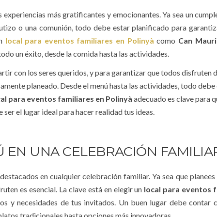
s experiencias más gratificantes y emocionantes. Ya sea un cumpl
utizo o una comunión, todo debe estar planificado para garantiz
Un
local para eventos familiares en Polinyà
como
Can Mauri
todo un éxito, desde la comida hasta las actividades.
ir con los seres queridos, y para garantizar que todos disfruten 
amente planeado. Desde el menú hasta las actividades, todo debe 
cal para eventos familiares en Polinyà
adecuado es clave para q
 ser el lugar ideal para hacer realidad tus ideas.
Ú EN UNA CELEBRACIÓN FAMILIA
 destacados en cualquier celebración familiar. Ya sea que planees
uten es esencial. La clave está en elegir un
local para eventos f
os y necesidades de tus invitados. Un buen lugar debe contar 
platos tradicionales hasta opciones más innovadoras.