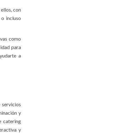
ellos, con
 o incluso
tivas como
lidad para
yudarte a
 servicios
minación y
e catering
eractiva y