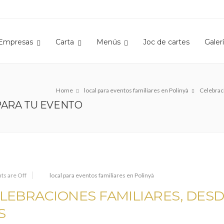
Empresas
Carta
Menús
Joc de cartes
Galer
Home
local para eventos familiares en Polinyà
Celebrac
PARA TU EVENTO
s are Off
local para eventos familiares en Polinyà
LEBRACIONES FAMILIARES, DES
S