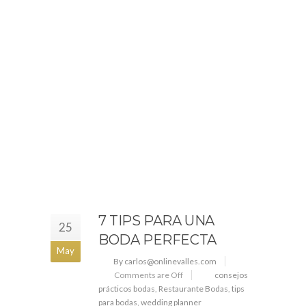
7 TIPS PARA UNA
25
BODA PERFECTA
May
By carlos@onlinevalles.com
Comments are Off
consejos
prácticos bodas
,
Restaurante Bodas
,
tips
para bodas
,
wedding planner