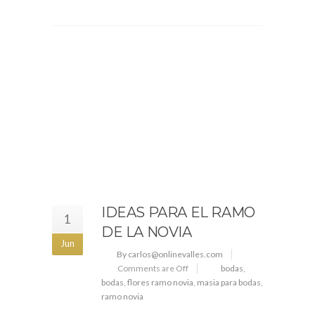
IDEAS PARA EL RAMO
1
DE LA NOVIA
Jun
By carlos@onlinevalles.com
Comments are Off
bodas
,
bodas
,
flores ramo novia
,
masia para bodas
,
ramo novia