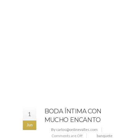
BODA ÍNTIMA CON
1
MUCHO ENCANTO
Jun
By carlos@onlinevalles.com
Comments are Off
banquete