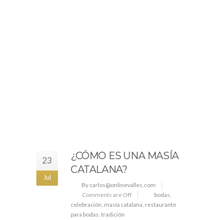
¿CÓMO ES UNA MASÍA
23
CATALANA?
Jul
By carlos@onlinevalles.com
Comments are Off
bodas
,
celebración
,
masía catalana
,
restaurante
para bodas
,
tradición