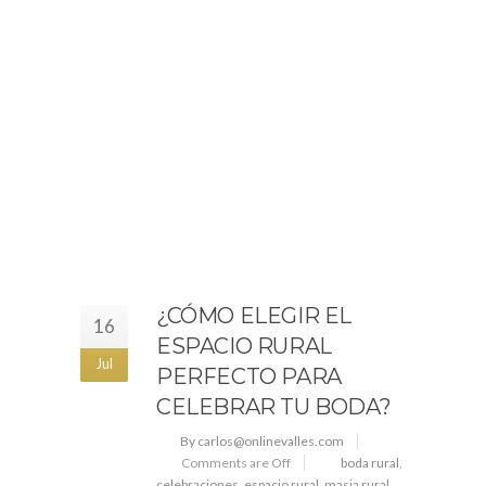
¿CÓMO ELEGIR EL
16
ESPACIO RURAL
Jul
PERFECTO PARA
CELEBRAR TU BODA?
By carlos@onlinevalles.com
Comments are Off
boda rural
,
celebraciones
,
espacio rural
,
masia rural
,