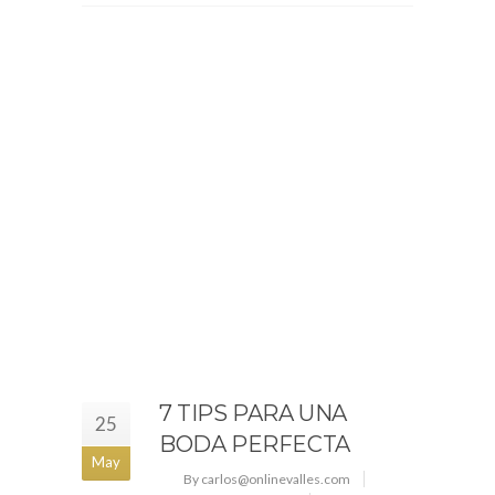
7 TIPS PARA UNA
25
BODA PERFECTA
May
By carlos@onlinevalles.com