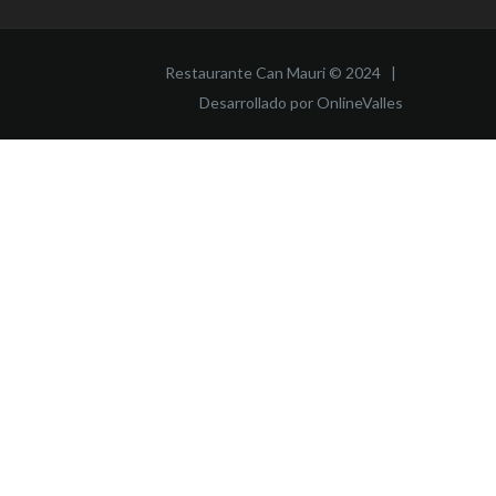
Restaurante Can Mauri © 2024 |
Desarrollado por OnlineValles