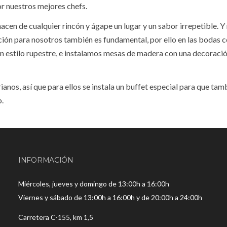
or nuestros mejores chefs.
en de cualquier rincón y ágape un lugar y un sabor irrepetible. Y 
ción para nosotros también es fundamental, por ello en las bodas 
 estilo rupestre, e instalamos mesas de madera con una decoració
anos, así que para ellos se instala un buffet especial para que tam
o.
INFORMACIÓN
Miércoles, jueves y domingo de 13:00h a 16:00h
Viernes y sábado de 13:00h a 16:00h y de 20:00h a 24:00h
Carretera C-155, km 1,5