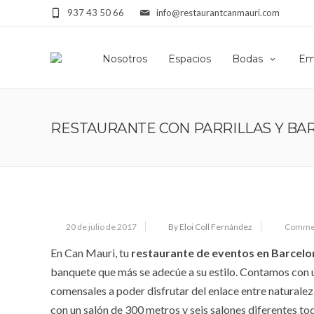
937 43 50 66
info@restaurantcanmauri.com
Nosotros
Espacios
Bodas
Em
RESTAURANTE CON PARRILLAS Y BA
20 de julio de 2017
By Eloi Coll Fernández
Commen
En Can Mauri, tu
restaurante de eventos en Barcelo
banquete que más se adecúe a su estilo. Contamos con un
comensales a poder disfrutar del enlace entre naturalez
con un salón de 300 metros y seis salones diferentes tod