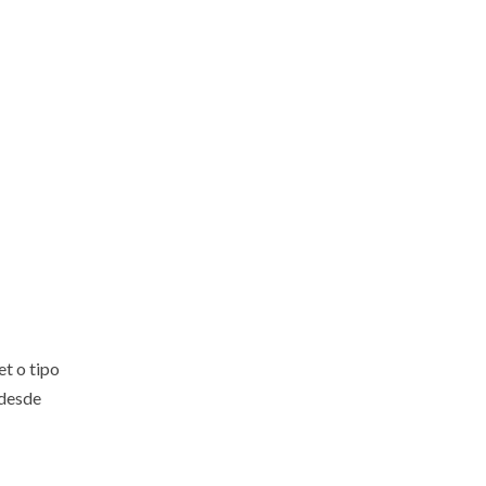
et o tipo
 desde