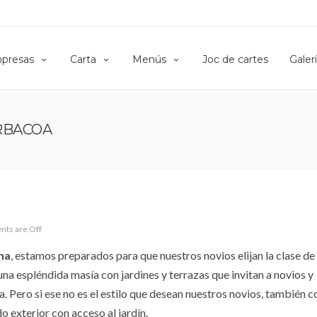
presas
Carta
Menús
Joc de cartes
Galer
RBACOA
ts are Off
na
, estamos preparados para que nuestros novios elijan la clase de
a espléndida masía con jardines y terrazas que invitan a novios y
a. Pero si ese no es el estilo que desean nuestros novios, también
o exterior con acceso al jardín.