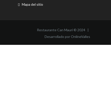
Mapa del sitio
Restaurante Can Mauri © 2024 |
Desarrollado por OnlineValles