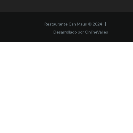
Restaurante Can Mauri © 2024 |
Desarrollado por OnlineValles