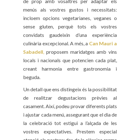
de prop amb vosaltres per adaptar els
menús als vostres gustos i necessitats:
incloem opcions vegetarianes, veganes o
sense gluten, perquè tots els vostres
convidats gaudeixin d’una experiència
culinària excepcional. A més, a
Can Mauri a
Sabadell
,
proposem maridatges amb vins
locals i nacionals que potencien cada plat,
creant harmonia entre gastronomia i
beguda.
Un detall que ens distingeix és la possibilitat
de realitzar degustacions prèvies al
casament. Així, podeu provar diferents plats
i ajustar cada menú, assegurant que el dia de
la celebració tot estigui a l’alçada de les
vostres expectatives. Prestem especial
atenció als postres: des de la clàssica crema