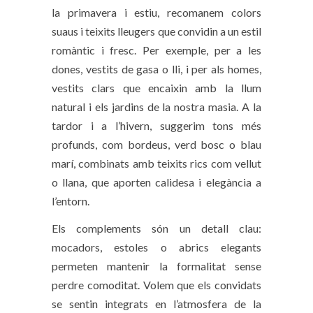
la primavera i estiu, recomanem colors
suaus i teixits lleugers que convidin a un estil
romàntic i fresc. Per exemple, per a les
dones, vestits de gasa o lli, i per als homes,
vestits clars que encaixin amb la llum
natural i els jardins de la nostra masia. A la
tardor i a l’hivern, suggerim tons més
profunds, com bordeus, verd bosc o blau
marí, combinats amb teixits rics com vellut
o llana, que aporten calidesa i elegància a
l’entorn.
Els complements són un detall clau:
mocadors, estoles o abrics elegants
permeten mantenir la formalitat sense
perdre comoditat. Volem que els convidats
se sentin integrats en l’atmosfera de la