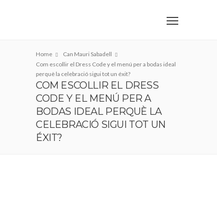
Home
Can Mauri Sabadell
Com escollir el Dress Code y el menú per a bodas ideal
perquè la celebració sigui tot un éxit?
COM ESCOLLIR EL DRESS
CODE Y EL MENÚ PER A
BODAS IDEAL PERQUÈ LA
CELEBRACIÓ SIGUI TOT UN
ÉXIT?