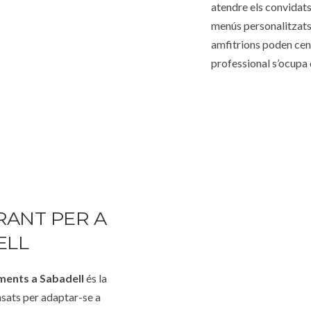
atendre els convidats
menús personalitzats
amfitrions poden cent
professional s’ocupa 
RANT PER A
ELL
ments a Sabadell
és la
nsats per adaptar-se a