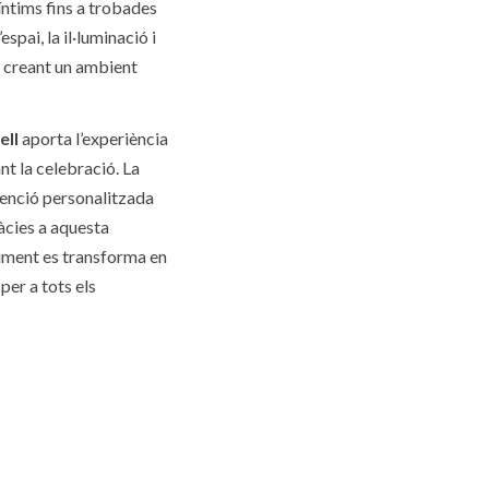
íntims fins a trobades
pai, la il·luminació i
, creant un ambient
ell
aporta l’experiència
nt la celebració. La
atenció personalitzada
àcies a aquesta
niment es transforma en
er a tots els