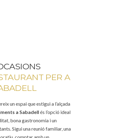
 OCASIONS
STAURANT PER A
ABADELL
ix un espai que estigui a l’alçada
iments a Sabadell
és l’opció ideal
tat, bona gastronomia i un
ts. Sigui una reunió familiar, una
poratiu, comptar amb un