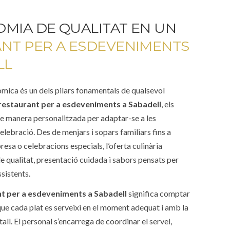
MIA DE QUALITAT EN UN
NT PER A ESDEVENIMENTS
LL
mica és un dels pilars fonamentals de qualsevol
restaurant per a esdeveniments a Sabadell
, els
e manera personalitzada per adaptar-se a les
elebració. Des de menjars i sopars familiars fins a
sa o celebracions especials, l’oferta culinària
 qualitat, presentació cuidada i sabors pensats per
ssistents.
t per a esdeveniments a Sabadell
significa comptar
 que cada plat es serveixi en el moment adequat i amb la
all. El personal s’encarrega de coordinar el servei,