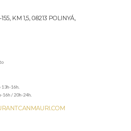
55, KM 1,5, 08213 POLINYÁ,
to
 13h-16h.
h-16h / 20h-24h.
URANTCANMAURI.COM