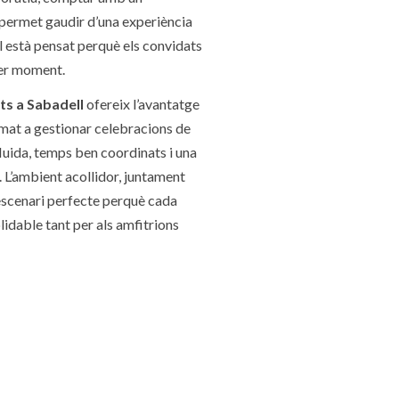
 permet gaudir d’una experiència
 està pensat perquè els convidats
mer moment.
ts a Sabadell
ofereix l’avantatge
mat a gestionar celebracions de
fluida, temps ben coordinats i una
 L’ambient acollidor, juntament
’escenari perfecte perquè cada
lidable tant per als amfitrions