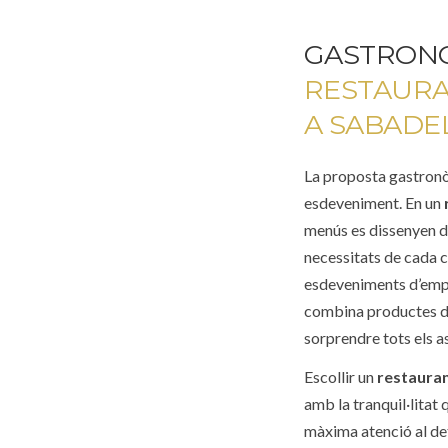
GASTRONO
RESTAURA
A SABADE
La proposta gastronò
esdeveniment. En un
menús es dissenyen d
necessitats de cada c
esdeveniments d’empre
combina productes de
sorprendre tots els a
Escollir un
restauran
amb la tranquil·litat
màxima atenció al det