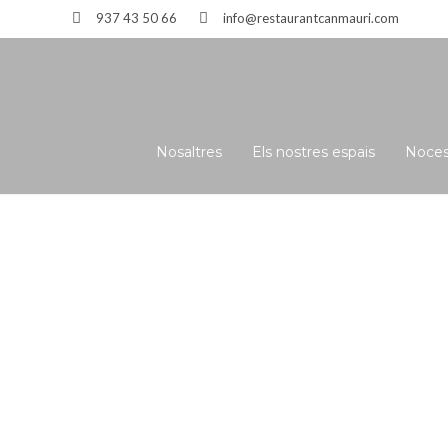
937 43 50 66
info@restaurantcanmauri.com
Nosaltres
Els nostres espais
Noce
Restaur