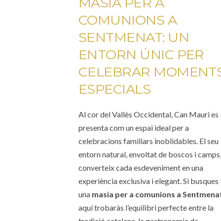
MASIA PER A
COMUNIONS A
SENTMENAT: UN
ENTORN ÚNIC PER
CELEBRAR MOMENT
ESPECIALS
Al cor del Vallès Occidental, Can Mauri es
presenta com un espai ideal per a
celebracions familiars inoblidables. El seu
entorn natural, envoltat de boscos i camps
converteix cada esdeveniment en una
experiència exclusiva i elegant. Si busques
una
m
asia per a comunions a Sentmena
aquí trobaràs l’equilibri perfecte entre la
tradició catalana, la gastronomia de