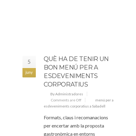
QUÈ HA DE TENIR UN
5
BON MENÚ PER A
juny
ESDEVENIMENTS
CORPORATIUS
By Administradores
Comments are Off
menú per a
esdeveniments corporatius a Sabadell
Formats, claus i recomanacions
per encertar amb la proposta
gastronòmica en entorns